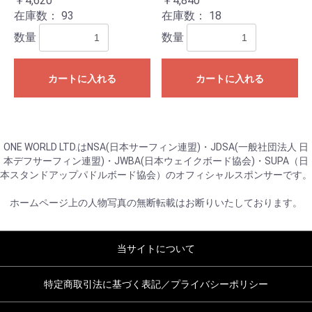
￥4,620
￥4,840
在庫数：
93
在庫数：
18
数量
数量
カートに入れる
カートに入れる
ONE WORLD LTD.はNSA(日本サーフィン連盟)・JDSA(一般社団法人 日
本デフサーフィン連盟)・JWBA(日本ウェイクボード協会)・SUPA（日
本スタンドアップパドルボード協会）のオフィシャルスポンサーです。
ホームページ上の人物写真の無断転載はお断りいたしております。
当サイトについて
特定商取引法に基づく表記／プライバシーポリシー