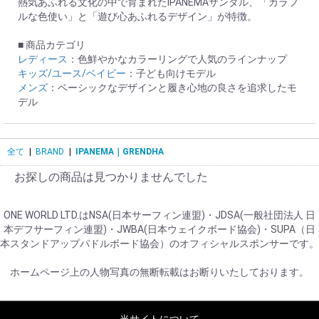
熱気あふれる文化の中で育まれたIPANEMAサンダル、「カラフ
ルな色使い」と「遊び心あふれるデザイン」が特徴。
■ 商品カテゴリ
レディース
：色鮮やかなカラーリングで人気のラインナップ
キッズ/ユース/ベイビー
：子ども向けモデル
メンズ
：ベーシックなデザインと履き心地の良さを追求したモ
デル
全て
|
BRAND
|
IPANEMA｜GRENDHA
お探しの商品は見つかりませんでした
ONE WORLD LTD.はNSA(日本サーフィン連盟)・JDSA(一般社団法人 日
本デフサーフィン連盟)・JWBA(日本ウェイクボード協会)・SUPA（日
本スタンドアップパドルボード協会）のオフィシャルスポンサーです。
ホームページ上の人物写真の無断転載はお断りいたしております。