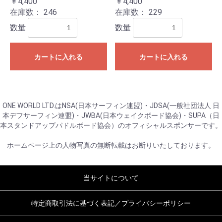
￥4,400
￥4,400
在庫数：
246
在庫数：
229
数量
数量
カートに入れる
カートに入れる
ONE WORLD LTD.はNSA(日本サーフィン連盟)・JDSA(一般社団法人 日
本デフサーフィン連盟)・JWBA(日本ウェイクボード協会)・SUPA（日
本スタンドアップパドルボード協会）のオフィシャルスポンサーです。
ホームページ上の人物写真の無断転載はお断りいたしております。
当サイトについて
特定商取引法に基づく表記／プライバシーポリシー