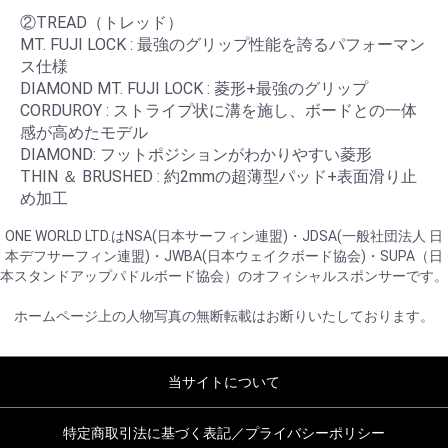
②TREAD（トレッド）
MT. FUJI LOCK : 最強のグリップ性能を誇るパフォーマン
ス仕様
DIAMOND MT. FUJI LOCK : 菱形+最強のグリップ
CORDUROY : ストライプ状に溝を施し、ボードとの一体
感が高めたモデル
DIAMOND: フットポジションがわかりやすい菱形
THIN ＆ BRUSHED : 約2mmの超薄型パッド+表面滑り止
め加工
ONE WORLD LTD.はNSA(日本サーフィン連盟)・JDSA(一般社団法人 日
本デフサーフィン連盟)・JWBA(日本ウェイクボード協会)・SUPA（日
本スタンドアップパドルボード協会）のオフィシャルスポンサーです。
ホームページ上の人物写真の無断転載はお断りいたしております。
当サイトについて
特定商取引法に基づく表記／プライバシーポリシー