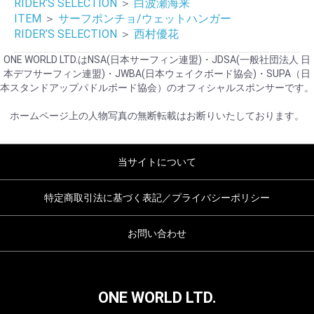
RIDER’S SELECTION
＞
白波瀬海来
ITEM
＞
サーフポンチョ/ウェットハンガー
RIDER’S SELECTION
＞
西村優花
ONE WORLD LTD.はNSA(日本サーフィン連盟)・JDSA(一般社団法人 日
本デフサーフィン連盟)・JWBA(日本ウェイクボード協会)・SUPA（日
本スタンドアップパドルボード協会）のオフィシャルスポンサーです。
ホームページ上の人物写真の無断転載はお断りいたしております。
当サイトについて
特定商取引法に基づく表記／プライバシーポリシー
お問い合わせ
ONE WORLD LTD.