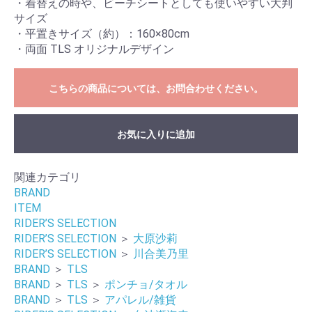
・着替えの時や、ビーチシートとしても使いやすい大判
サイズ
・平置きサイズ（約）：160×80cm
お買い物を続ける
カートへ進む
・両面 TLS オリジナルデザイン
こちらの商品については、お問合わせください。
お気に入りに追加
関連カテゴリ
BRAND
ITEM
RIDER’S SELECTION
RIDER’S SELECTION
＞
大原沙莉
RIDER’S SELECTION
＞
川合美乃里
BRAND
＞
TLS
BRAND
＞
TLS
＞
ポンチョ/タオル
BRAND
＞
TLS
＞
アパレル/雑貨