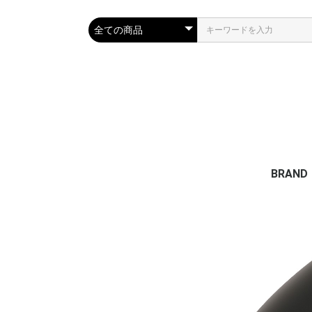
BRAND
TLS
OCEAN
VERTR
ESSEN
CARVE 
FAMOU
MRS P
PHIX D
IPANE
VIVA S
FINSOU
PROTEC
DMC FI
WAX M
DEEPA
ELMAR
SURF S
OB FIVE
SRS/
SRS SK
RESTU
CAP
TAHE | 
SHARK
JELLYS
JLJ FL
RELIFE 
HOT C
DVD書
AQUA 
STREAM
QUIKSI
ROXY