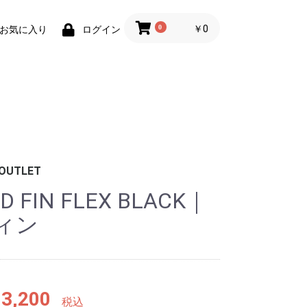
0
￥0
お気に入り
ログイン
OUTLET
D FIN FLEX BLACK｜
ボード
ッド
ッシュ
数枚）
ケース
ケース
ラップ/バブル
ブーツ
グローブ
ンナー
クセサリー
/帽子/アパレ
/ポーチ
ジュエリー
ィン
ケース
テッカー
3,200
税込