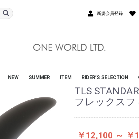
新規会員登録
NEW
SUMMER
ITEM
RIDER’S SELECTION
TLS STANDAR
&EARTH
A
CE BOARDS
EYE WEAR
S
ALMERS
OCTOR
MA｜GRENDHA
ANDALS
T
K FINS
N
AT
XX
KATE
その他
8
BE
SIC
 BANZ
 GUARD
OATING VEST
LIFE JACKET
APSULE
籍
MARINA
 TRAIL
LVER
サングラス
スケートボード
ウェットスーツ
日焼け止め・スキン＆
トラクション/ステッ
リーシュコード
サーフボードフィン
ポンチョ/タオル
サーフハット/インナ
ポリタンクケース・カ
ボードケース/カバー
メンテナンス/リペア
スクレーパー/ワック
キーボックス/スタン
ハンガー/キーポケ
防水バッグ/ケース
BBアクセサリー
アパレル/雑貨
ウインターアイテム
サーフボード/ソフト
リーシュコード
トラクション/ステッ
ハードケース
ニットケース
サーフボードフィン
ハット/キャップ
ハンガー/ポンチョ/ア
防水バッグ/ケース
サーフボードラック
ワックス/リペア
サーフボードキャリア
ウエットスーツ/ブー
BB/ギア
SUP/ギア
ソフトボード
サーフボード(ハード)
O&Eウェットスーツ
デッキパッド
リーシュコード
ボードケース
サーフワックス
スクレーパー/ワック
メンテナンス/リペア
シートカバー/キーポ
サーフポンチョ/ウェ
バケツ/ポリタンクケ
タッパー/ラッシュガ
ボードラック/ボード
フィン/関連アイテム
サングラス
サーフハット/キャッ
ビーチサンダル/リー
SUP/ギア
ボディーボード
O&Eサーフブーツ/グ
冬サーフアイテム
ファッション/アパレ
防災/衛生用品
DVD/書籍
CONNOR O’LEARY
KANOA IGARASHI
JOSHUA MONIZ
稲葉玲王
川合美乃里
大原沙莉
大村奈央
金沢呂偉
白波瀬海来
武藤裕亮
竹宮明菜
田口頼
関口海璃
井上鷹
西村優花
伊東李安琉
ハードケース/
ニットケース
ショート / ミ
ファン / フィ
ロング / SUP
2～5本用（複
ハード
ニット
ボード
サーフ
サーフ
保温イ
防寒ア
Tシャツ
バッグ
雑貨/
フレックスフ
ヘアケア・クラゲ除け
カー
ー/サンダル
バー/ウォーターボッ
スケース
ド/シートカバー/キャ
カー
クセサリ
ツ/グローブ/ライクラ
ス関連
ケット/KEYBOX
ットハンガー
ース・カバー/防水バ
ード/インナー
スタンド/キャリア
プ/ヘルメット
フシューズ
ローブ/冬物
ル/ステッカー
ラップ/バブル
ケース
ル/ス
クス
リア
ッグ
￥12,100 ～ ￥1