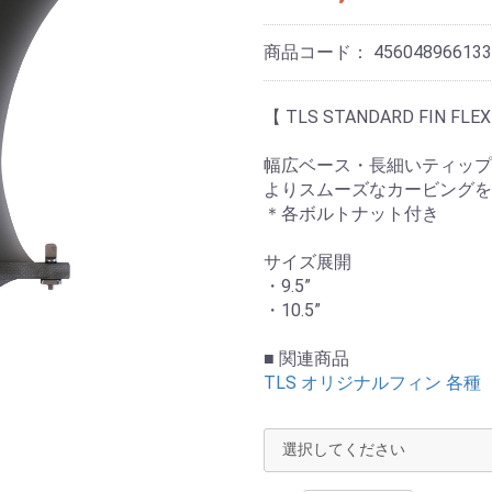
商品コード：
456048966133
【 TLS STANDARD FIN 
幅広ベース・長細いティップ
よりスムーズなカービングを
＊各ボルトナット付き
サイズ展開
・9.5”
・10.5”
■ 関連商品
TLS オリジナルフィン 各種
お買い物を続ける
カートへ進む