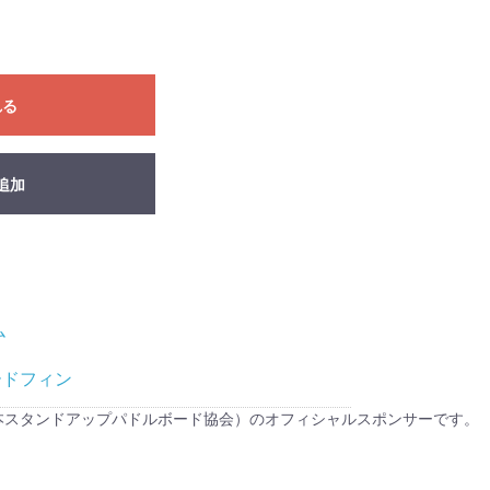
れる
追加
ム
ードフィン
UPA（日本スタンドアップパドルボード協会）のオフィシャルスポンサーです。