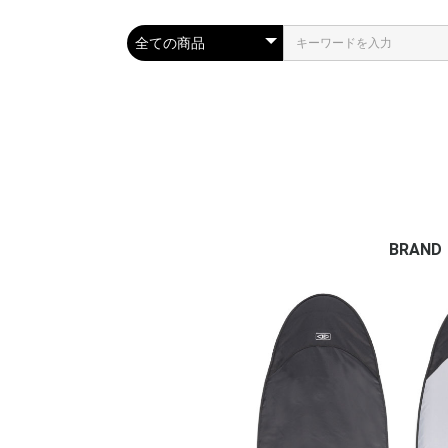
BRAND
TLS
OCEAN
VERTR
ESSEN
CARVE 
FAMOU
MRS P
PHIX D
IPANE
VIVA S
FINSOU
PROTEC
DMC FI
WAX M
DEEPA
ELMAR
SURF S
OB FIVE
SRS/
SRS SK
RESTU
CAP
TAHE | 
SHARK
JELLYS
JLJ FL
RELIFE 
HOT C
DVD書
AQUA 
STREAM
QUIKSI
ROXY