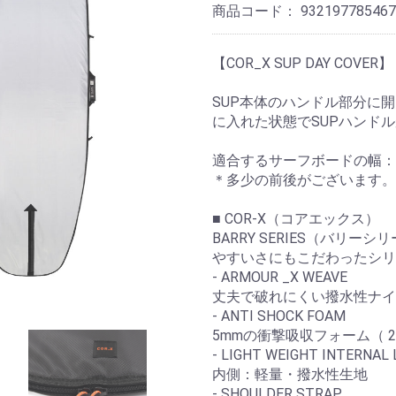
商品コード：
932197785467
【COR_X SUP DAY COVER】
SUP本体のハンドル部分に
に入れた状態でSUPハンド
適合するサーフボードの幅：33
＊多少の前後がございます。
■ COR-X（コアエックス）
BARRY SERIES（バリ
やすいさにもこだわったシリ
- ARMOUR _X WEAVE
丈夫で破れにくい撥水性ナイ
- ANTI SHOCK FOAM
5mmの衝撃吸収フォーム（ 2
- LIGHT WEIGHT INTERNAL 
内側：軽量・撥水性生地
- SHOULDER STRAP