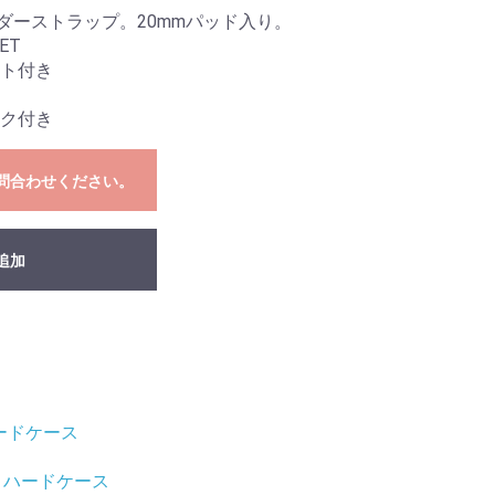
ダーストラップ。20mmパッド入り。
KET
ト付き
ク付き
問合わせください。
追加
ードケース
ハードケース