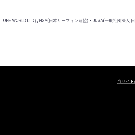
ONE WORLD LTD.はNSA(日本サーフィン連盟)・JDSA(一
当サイト