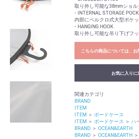
取り外し可能な38mmショル
お買い物を続ける
カートへ進む
- INTERNAL STORAGE POC
内部にベルクロ式大型ポケッ
- HANGING HOOK
取り外し可能な吊り下げフッ
こちらの商品については、お
お気に入りに
関連カテゴリ
BRAND
ITEM
ITEM
＞
ボードケース
ITEM
＞
ボードケース
＞
ハ
BRAND
＞
OCEAN&EARTH
BRAND
＞
OCEAN&EARTH
＞