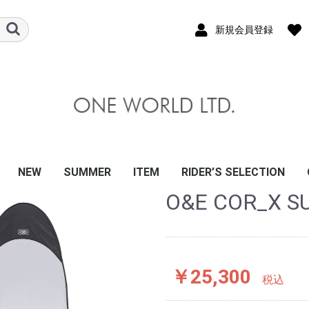
新規会員登録
NEW
SUMMER
ITEM
RIDER’S SELECTION
O&E COR_X SU
&EARTH
A
CE BOARDS
EYE WEAR
S
ALMERS
OCTOR
MA｜GRENDHA
ANDALS
T
K FINS
N
AT
XX
KATE
その他
8
BE
SIC
 BANZ
 GUARD
OATING VEST
LIFE JACKET
APSULE
籍
MARINA
 TRAIL
LVER
サングラス
スケートボード
ウェットスーツ
日焼け止め・スキン＆
トラクション/ステッ
リーシュコード
サーフボードフィン
ポンチョ/タオル
サーフハット/インナ
ポリタンクケース・カ
ボードケース/カバー
メンテナンス/リペア
スクレーパー/ワック
キーボックス/スタン
ハンガー/キーポケ
防水バッグ/ケース
BBアクセサリー
アパレル/雑貨
ウインターアイテム
サーフボード/ソフト
リーシュコード
トラクション/ステッ
ハードケース
ニットケース
サーフボードフィン
ハット/キャップ
ハンガー/ポンチョ/ア
防水バッグ/ケース
サーフボードラック
ワックス/リペア
サーフボードキャリア
ウエットスーツ/ブー
BB/ギア
SUP/ギア
ソフトボード
サーフボード(ハード)
O&Eウェットスーツ
デッキパッド
リーシュコード
ボードケース
サーフワックス
スクレーパー/ワック
メンテナンス/リペア
シートカバー/キーポ
サーフポンチョ/ウェ
バケツ/ポリタンクケ
タッパー/ラッシュガ
ボードラック/ボード
フィン/関連アイテム
サングラス
サーフハット/キャッ
ビーチサンダル/リー
SUP/ギア
ボディーボード
O&Eサーフブーツ/グ
冬サーフアイテム
ファッション/アパレ
防災/衛生用品
DVD/書籍
CONNOR O’LEARY
KANOA IGARASHI
JOSHUA MONIZ
稲葉玲王
川合美乃里
大原沙莉
大村奈央
金沢呂偉
白波瀬海来
武藤裕亮
竹宮明菜
田口頼
関口海璃
井上鷹
西村優花
伊東李安琉
ハードケース/
ニットケース
ショート / ミ
ファン / フィ
ロング / SUP
2～5本用（複
ハード
ニット
ボード
サーフ
サーフ
保温イ
防寒ア
Tシャツ
バッグ
雑貨/
ヘアケア・クラゲ除け
カー
ー/サンダル
バー/ウォーターボッ
スケース
ド/シートカバー/キャ
カー
クセサリ
ツ/グローブ/ライクラ
ス関連
ケット/KEYBOX
ットハンガー
ース・カバー/防水バ
ード/インナー
スタンド/キャリア
プ/ヘルメット
フシューズ
ローブ/冬物
ル/ステッカー
ラップ/バブル
ケース
ル/ス
クス
リア
ッグ
￥25,300
税込