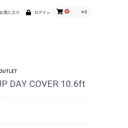
0
￥0
お気に入り
ログイン
OUTLET
P DAY COVER 10.6ft
ボード
ッド
ッシュ
数枚）
ケース
ケース
ラップ/バブル
ブーツ
グローブ
ンナー
クセサリー
/帽子/アパレ
/ポーチ
ジュエリー
ケース
テッカー