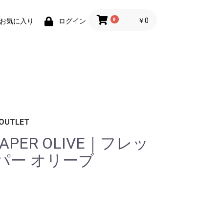
0
￥0
お気に入り
ログイン
OUTLET
CRAPER OLIVE｜フレッ
ボード
ッド
ッシュ
数枚）
ケース
ケース
ラップ/バブル
ブーツ
グローブ
ンナー
クセサリー
/帽子/アパレ
/ポーチ
ジュエリー
パー オリーブ
ケース
テッカー