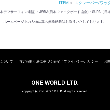
ITEM
＞
スクレーパー/ワッ
般社団法人 日本デフサーフィン連盟)・JWBA(日本ウェイクボード協会)・S
ホームページ上の人物写真の無断転載はお断りいたしております。
について
特定商取引法に基づく表記／プライバシーポリシー
お
ONE WORLD LTD.
copyright (c) ONE WORLD LTD. all rights reserved.