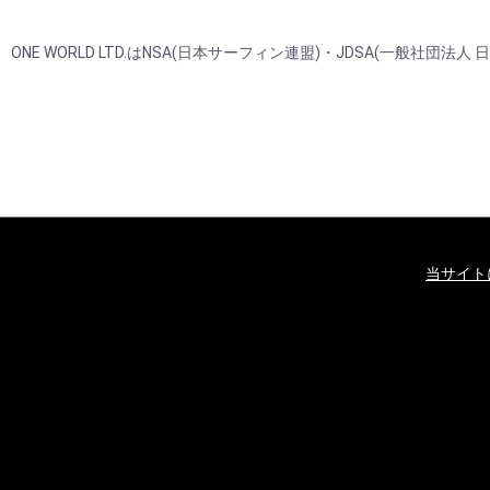
ONE WORLD LTD.はNSA(日本サーフィン連盟)・JDSA(一
当サイト