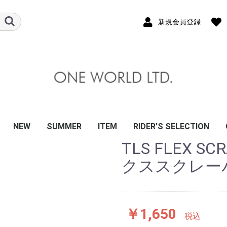
新規会員登録
NEW
SUMMER
ITEM
RIDER’S SELECTION
TLS FLEX S
&EARTH
A
CE BOARDS
EYE WEAR
S
ALMERS
OCTOR
MA｜GRENDHA
ANDALS
T
K FINS
N
AT
XX
KATE
その他
8
BE
SIC
 BANZ
 GUARD
OATING VEST
LIFE JACKET
APSULE
籍
MARINA
 TRAIL
LVER
サングラス
スケートボード
ウェットスーツ
日焼け止め・スキン＆
トラクション/ステッ
リーシュコード
サーフボードフィン
ポンチョ/タオル
サーフハット/インナ
ポリタンクケース・カ
ボードケース/カバー
メンテナンス/リペア
スクレーパー/ワック
キーボックス/スタン
ハンガー/キーポケ
防水バッグ/ケース
BBアクセサリー
アパレル/雑貨
ウインターアイテム
サーフボード/ソフト
リーシュコード
トラクション/ステッ
ハードケース
ニットケース
サーフボードフィン
ハット/キャップ
ハンガー/ポンチョ/ア
防水バッグ/ケース
サーフボードラック
ワックス/リペア
サーフボードキャリア
ウエットスーツ/ブー
BB/ギア
SUP/ギア
ソフトボード
サーフボード(ハード)
O&Eウェットスーツ
デッキパッド
リーシュコード
ボードケース
サーフワックス
スクレーパー/ワック
メンテナンス/リペア
シートカバー/キーポ
サーフポンチョ/ウェ
バケツ/ポリタンクケ
タッパー/ラッシュガ
ボードラック/ボード
フィン/関連アイテム
サングラス
サーフハット/キャッ
ビーチサンダル/リー
SUP/ギア
ボディーボード
O&Eサーフブーツ/グ
冬サーフアイテム
ファッション/アパレ
防災/衛生用品
DVD/書籍
CONNOR O’LEARY
KANOA IGARASHI
JOSHUA MONIZ
稲葉玲王
川合美乃里
大原沙莉
大村奈央
金沢呂偉
白波瀬海来
武藤裕亮
竹宮明菜
田口頼
関口海璃
井上鷹
西村優花
伊東李安琉
ハードケース/
ニットケース
ショート / ミ
ファン / フィ
ロング / SUP
2～5本用（複
ハード
ニット
ボード
サーフ
サーフ
保温イ
防寒ア
Tシャツ
バッグ
雑貨/
クススクレー
ヘアケア・クラゲ除け
カー
ー/サンダル
バー/ウォーターボッ
スケース
ド/シートカバー/キャ
カー
クセサリ
ツ/グローブ/ライクラ
ス関連
ケット/KEYBOX
ットハンガー
ース・カバー/防水バ
ード/インナー
スタンド/キャリア
プ/ヘルメット
フシューズ
ローブ/冬物
ル/ステッカー
ラップ/バブル
ケース
ル/ス
クス
リア
ッグ
￥1,650
税込