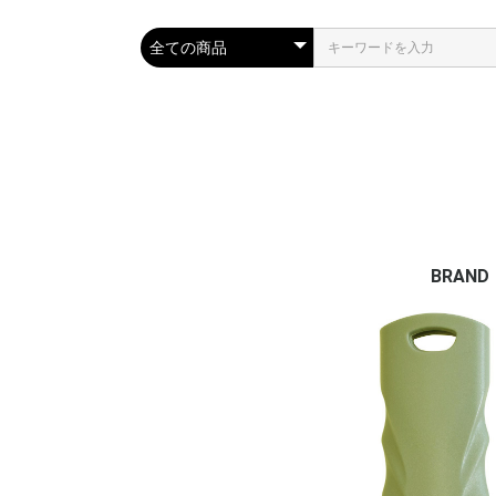
BRAND
TLS
OCEAN
VERTR
ESSEN
CARVE 
FAMOU
MRS P
PHIX D
IPANE
VIVA S
FINSOU
PROTEC
DMC FI
WAX M
DEEPA
ELMAR
SURF S
OB FIVE
SRS/
SRS SK
RESTU
CAP
TAHE | 
SHARK
JELLYS
JLJ FL
RELIFE 
HOT C
DVD書
AQUA 
STREAM
QUIKSI
ROXY