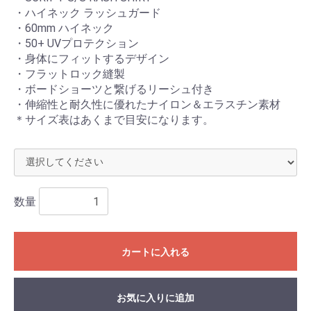
・ハイネック ラッシュガード
・60mm ハイネック
・50+ UVプロテクション
・身体にフィットするデザイン
・フラットロック縫製
お買い物を続ける
カートへ進む
・ボードショーツと繋げるリーシュ付き
・伸縮性と耐久性に優れたナイロン＆エラスチン素材
＊サイズ表はあくまで目安になります。
数量
カートに入れる
お気に入りに追加