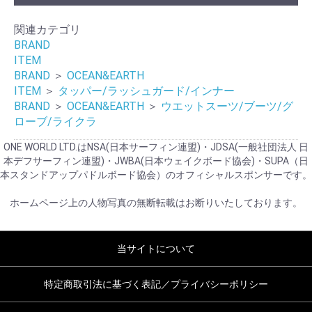
関連カテゴリ
BRAND
ITEM
BRAND
＞
OCEAN&EARTH
ITEM
＞
タッパー/ラッシュガード/インナー
BRAND
＞
OCEAN&EARTH
＞
ウエットスーツ/ブーツ/グ
ローブ/ライクラ
ONE WORLD LTD.はNSA(日本サーフィン連盟)・JDSA(一般社団法人 日
本デフサーフィン連盟)・JWBA(日本ウェイクボード協会)・SUPA（日
本スタンドアップパドルボード協会）のオフィシャルスポンサーです。
ホームページ上の人物写真の無断転載はお断りいたしております。
当サイトについて
特定商取引法に基づく表記／プライバシーポリシー