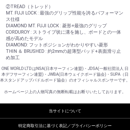
②TREAD（トレッド）
MT. FUJI LOCK : 最強のグリップ性能を誇るパフォーマン
ス仕様
DIAMOND MT. FUJI LOCK : 菱形+最強のグリップ
CORDUROY : ストライプ状に溝を施し、ボードとの一体
感が高めたモデル
DIAMOND: フットポジションがわかりやすい菱形
THIN ＆ BRUSHED : 約2mmの超薄型パッド+表面滑り止
め加工
ONE WORLD LTD.はNSA(日本サーフィン連盟)・JDSA(一般社団法人 日
本デフサーフィン連盟)・JWBA(日本ウェイクボード協会)・SUPA（日
本スタンドアップパドルボード協会）のオフィシャルスポンサーです。
ホームページ上の人物写真の無断転載はお断りいたしております。
当サイトについて
特定商取引法に基づく表記／プライバシーポリシー