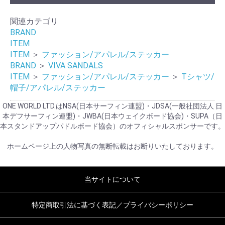
関連カテゴリ
BRAND
ITEM
ITEM
＞
ファッション/アパレル/ステッカー
BRAND
＞
VIVA SANDALS
ITEM
＞
ファッション/アパレル/ステッカー
＞
Tシャツ/
帽子/アパレル/ステッカー
ONE WORLD LTD.はNSA(日本サーフィン連盟)・JDSA(一般社団法人 日
本デフサーフィン連盟)・JWBA(日本ウェイクボード協会)・SUPA（日
本スタンドアップパドルボード協会）のオフィシャルスポンサーです。
ホームページ上の人物写真の無断転載はお断りいたしております。
当サイトについて
特定商取引法に基づく表記／プライバシーポリシー