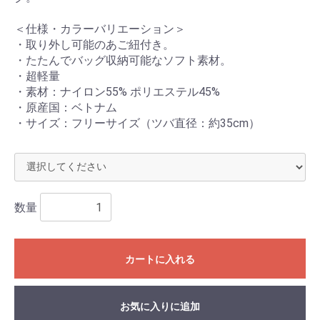
＜仕様・カラーバリエーション＞
・取り外し可能のあご紐付き。
・たたんでバッグ収納可能なソフト素材。
・超軽量
お買い物を続ける
カートへ進む
・素材：ナイロン55% ポリエステル45%
・原産国：ベトナム
・サイズ：フリーサイズ（ツバ直径：約35cm）
数量
カートに入れる
お気に入りに追加