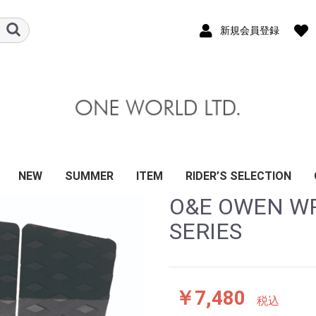
新規会員登録
NEW
SUMMER
ITEM
RIDER’S SELECTION
O&E OWEN W
&EARTH
A
CE BOARDS
EYE WEAR
S
ALMERS
OCTOR
MA｜GRENDHA
ANDALS
T
K FINS
N
AT
XX
KATE
その他
8
BE
SIC
 BANZ
 GUARD
OATING VEST
LIFE JACKET
APSULE
籍
MARINA
 TRAIL
LVER
サングラス
スケートボード
ウェットスーツ
日焼け止め・スキン＆
トラクション/ステッ
リーシュコード
サーフボードフィン
ポンチョ/タオル
サーフハット/インナ
ポリタンクケース・カ
ボードケース/カバー
メンテナンス/リペア
スクレーパー/ワック
キーボックス/スタン
ハンガー/キーポケ
防水バッグ/ケース
BBアクセサリー
アパレル/雑貨
ウインターアイテム
サーフボード/ソフト
リーシュコード
トラクション/ステッ
ハードケース
ニットケース
サーフボードフィン
ハット/キャップ
ハンガー/ポンチョ/ア
防水バッグ/ケース
サーフボードラック
ワックス/リペア
サーフボードキャリア
ウエットスーツ/ブー
BB/ギア
SUP/ギア
ソフトボード
サーフボード(ハード)
O&Eウェットスーツ
デッキパッド
リーシュコード
ボードケース
サーフワックス
スクレーパー/ワック
メンテナンス/リペア
シートカバー/キーポ
サーフポンチョ/ウェ
バケツ/ポリタンクケ
タッパー/ラッシュガ
ボードラック/ボード
フィン/関連アイテム
サングラス
サーフハット/キャッ
ビーチサンダル/リー
SUP/ギア
ボディーボード
O&Eサーフブーツ/グ
冬サーフアイテム
ファッション/アパレ
防災/衛生用品
DVD/書籍
CONNOR O’LEARY
KANOA IGARASHI
JOSHUA MONIZ
稲葉玲王
川合美乃里
大原沙莉
大村奈央
金沢呂偉
白波瀬海来
武藤裕亮
竹宮明菜
田口頼
関口海璃
井上鷹
西村優花
伊東李安琉
ハードケース/
ニットケース
ショート / ミ
ファン / フィ
ロング / SUP
2～5本用（複
ハード
ニット
ボード
サーフ
サーフ
保温イ
防寒ア
Tシャツ
バッグ
雑貨/
SERIES
ヘアケア・クラゲ除け
カー
ー/サンダル
バー/ウォーターボッ
スケース
ド/シートカバー/キャ
カー
クセサリ
ツ/グローブ/ライクラ
ス関連
ケット/KEYBOX
ットハンガー
ース・カバー/防水バ
ード/インナー
スタンド/キャリア
プ/ヘルメット
フシューズ
ローブ/冬物
ル/ステッカー
ラップ/バブル
ケース
ル/ス
クス
リア
ッグ
￥7,480
税込