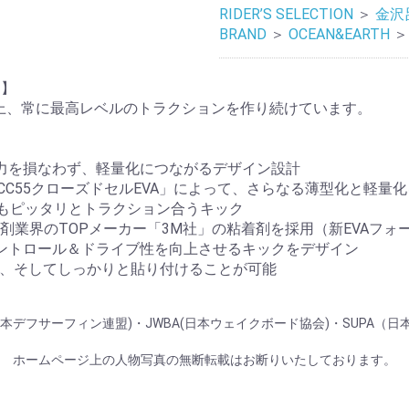
RIDER’S SELECTION
＞
金沢
BRAND
＞
OCEAN&EARTH
＞
）】
年以上、常に最高レベルのトラクションを作り続けています。
グリップ力を損なわず、軽量化につながるデザイン設計
素材「CC55クローズドセルEVA」によって、さらなる薄型化と軽量
ドでもピッタリとトラクション合うキック
G：接着・粘着剤業界のTOPメーカー「3M社」の粘着剤を採用（新EV
し、コントロール＆ドライブ性を向上させるキックをデザイン
単に、そしてしっかりと貼り付けることが可能
般社団法人 日本デフサーフィン連盟)・JWBA(日本ウェイクボード協会)・S
ホームページ上の人物写真の無断転載はお断りいたしております。