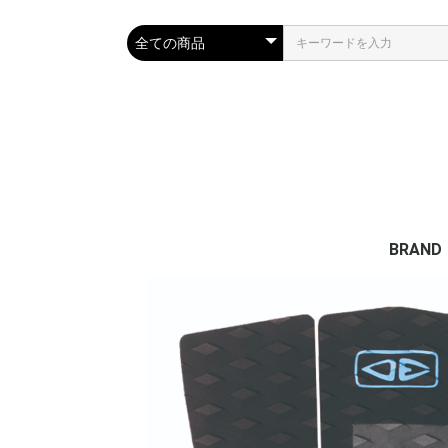
BRAND
TLS
OCEAN
VERTR
ESSEN
CARVE 
FAMOU
MRS P
PHIX D
IPANE
VIVA S
FINSOU
PROTEC
DMC FI
WAX M
DEEPA
ELMAR
SURF S
OB FIVE
SRS/
SRS SK
RESTU
CAP
TAHE | 
SHARK
JELLYS
JLJ FL
RELIFE 
HOT C
DVD書
AQUA 
STREAM
QUIKSI
ROXY