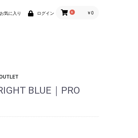
0
￥0
お気に入り
ログイン
OUTLET
RIGHT BLUE｜PRO
ボード
ッド
ッシュ
数枚）
ケース
ケース
ラップ/バブル
ブーツ
グローブ
ンナー
クセサリー
/帽子/アパレ
/ポーチ
ジュエリー
ケース
テッカー