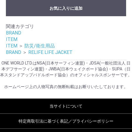
お気に入りに追加
関連カテゴリ
BRAND
ITEM
ITEM
＞
防災/衛生用品
BRAND
＞
RELIFE LIFE JACKET
ONE WORLD LTD.はNSA(日本サーフィン連盟)・JDSA(一般社団法人 日
本デフサーフィン連盟)・JWBA(日本ウェイクボード協会)・SUPA（日
本スタンドアップパドルボード協会）のオフィシャルスポンサーです。
ホームページ上の人物写真の無断転載はお断りいたしております。
当サイトについて
特定商取引法に基づく表記／プライバシーポリシー