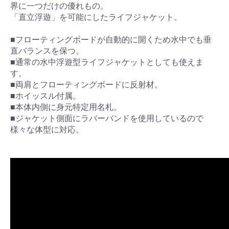
界に一つだけの優れもの。
「直立浮遊」を可能にしたライフジャケット。
■フローティングボードが自動的に開くため水中でも垂
直バランスを保つ。
■通常の水中浮遊型ライフジャケットとしても使えま
す。
■両肩とフローティングボードに反射材。
■ホイッスル付属。
■本体内側に身元特定用名札。
■ジャケット側面にラバーバンドを使用しているので
様々な体型に対応。