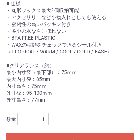
■ 仕様
・丸形ワックス最大3個収納可能
・アクセサリーなど小物入れとしても使える
・密閉性の高いパッキン付き
・多少の水ならこぼれない
・BPA FREE PLASTIC
・WAXの種類をチェックできるシール付き
お買い物を続ける
カートへ進む
（TROPICAL / WARM / COOL / COLD / BASE）
■クリアランス（約）
最小内寸径（最下部）：75ｍｍ
最大内寸径：85mm
内寸高さ：75ｍｍ
外寸径：95-100ｍｍ
外寸高さ：77mm
数量