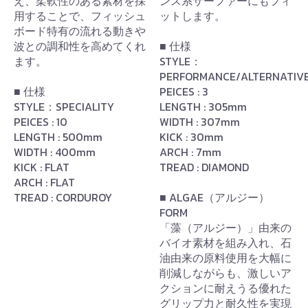
え、柔軟性のある素材を採
ンス系サーファーにもフィ
用することで、フィッシュ
ットします。
ボード特有の流れる動きや
波との調和性を高めてくれ
■ 仕様
ます。
STYLE：
PERFORMANCE/ALTERNATIV
■ 仕様
PEICES : 3
STYLE：SPECIALITY
LENGTH : 305mm
PEICES : 10
WIDTH : 307mm
LENGTH : 500mm
KICK : 30mm
WIDTH : 400mm
ARCH : 7mm
KICK : FLAT
TREAD : DIAMOND
ARCH : FLAT
TREAD : CORDUROY
■ ALGAE（アルジー）
FORM
「藻（アルジー）」由来の
バイオ素材を組み入れ、石
油由来の原料使用を大幅に
削減しながらも、激しいア
クションに耐えうる優れた
グリップ力と耐久性を実現