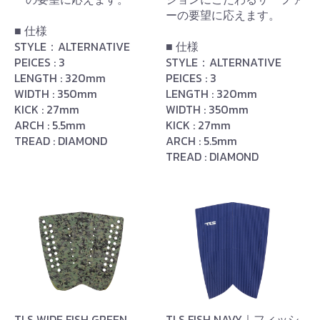
ーの要望に応えます。
■ 仕様
STYLE：ALTERNATIVE
■ 仕様
PEICES : 3
STYLE：ALTERNATIVE
LENGTH : 320mm
PEICES : 3
WIDTH : 350mm
LENGTH : 320mm
KICK : 27mm
WIDTH : 350mm
ARCH : 5.5mm
KICK : 27mm
TREAD : DIAMOND
ARCH : 5.5mm
TREAD : DIAMOND
TLS WIDE FISH GREEN
TLS FISH NAVY｜フィッシ