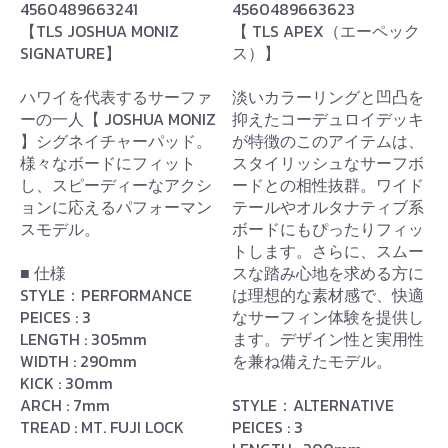
4560489663241
4560489663623
【TLS JOSHUA MONIZ
【 TLS APEX（エーペック
SIGNATURE】
ス）】
ハワイを代表するサーファ
淡いカラーリングと凹凸を
ーの一人【 JOSHUA MONIZ
抑えたコーデュロイデッキ
】シグネイチャーパッド。
が特徴のこのアイテムは、
様々なボードにフィット
スタイリッシュなサーフボ
し、スピーディーなアクシ
ードとの相性抜群。ワイド
ョンに応えるパフォーマン
テールやオルタナティブ系
スモデル。
ボードにもぴったりフィッ
トします。さらに、スムー
■ 仕様
スな踏み心地を求める方に
STYLE：PERFORMANCE
は理想的な素材感で、快適
PEICES : 3
なサーフィン体験を提供し
LENGTH : 305mm
ます。デザイン性と実用性
WIDTH : 290mm
を兼ね備えたモデル。
KICK : 30mm
ARCH : 7mm
STYLE：ALTERNATIVE
TREAD : MT. FUJI LOCK
PEICES : 3