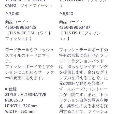
CAMO｜ワイドフィッシュ
ュ
￥7,040
￥5,940
商品コード：
商品コード：
4560489663425
4560489663487
【TLS WIDE FISH（ワイド
【 TLS FISH（フィッシ
フィッシュ）】
ュ）】
お買い物を続ける
カートへ進む
ワードテールやフィッシュ
フィッシュテールボードの
スタイルのボードにマッ
特有の形状に合わせたフラ
チ。
ットトラクションパッド
フィッシュボードでもアク
は、滑らかなライディング
ションにこだわるサーファ
を提供します。余分なグリ
ーの要望に応えます。
ップ力を抑えることで、足
元の微細な動きを邪魔せ
■ 仕様
ず、スムーズなコントロー
STYLE：ALTERNATIVE
ルが可能です。また、トラ
PEICES : 3
ックション自体の厚みを抑
LENGTH : 320mm
え、柔軟性のある素材を採
WIDTH : 350mm
用することで、フィッシュ