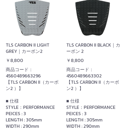
TLS CARBON II LIGHT
TLS CARBON II BLACK｜カ
GREY｜カーボン2
ーボン 2
￥8,800
￥8,800
商品コード：
商品コード：
4560489663296
4560489663302
【TLS CARBON II（カーボ
【TLS CARBON II（カーボ
ン2 ）】
ン2 ）】
■ 仕様
■ 仕様
STYLE：PERFORMANCE
STYLE：PERFORMANCE
PEICES : 3
PEICES : 3
LENGTH : 305mm
LENGTH : 305mm
WIDTH : 290mm
WIDTH : 290mm