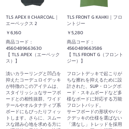
TLS APEX II CHARCOAL｜
TLS FRONT G KAHKI｜フロ
エーペックス 2
ントジー
￥6,160
￥5,280
商品コード：
商品コード：
4560489663630
4560489663586
【 TLS APEX（エーペック
【 TLS FRONT G（フロント
ス）】
ジー）】
淡いカラーリングと凹凸を
フロントデッキで起こりが
抑えたコーデュロイデッキ
ちな擦れを抑えるために設
が特徴のこのアイテムは、
計された、SUP・ロングボ
スタイリッシュなサーフボ
ード・スキムボードなど多
ードとの相性抜群。ワイド
様なボードに対応する万能
テールやオルタナティブ系
フロントパッド。
ボードにもぴったりフィッ
サーフボードの形状やバッ
トします。さらに、スムー
クデッキの仕様を選ばない
スな踏み心地を求める方に
「溝なし」トレッドを採用