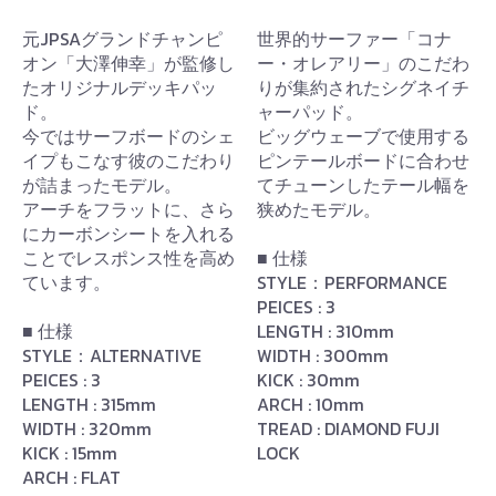
元JPSAグランドチャンピ
世界的サーファー「コナ
オン「大澤伸幸」が監修し
ー・オレアリー」のこだわ
たオリジナルデッキパッ
りが集約されたシグネイチ
ド。
ャーパッド。
今ではサーフボードのシェ
ビッグウェーブで使用する
イプもこなす彼のこだわり
ピンテールボードに合わせ
が詰まったモデル。
てチューンしたテール幅を
アーチをフラットに、さら
狭めたモデル。
にカーボンシートを入れる
ことでレスポンス性を高め
■ 仕様
ています。
STYLE：PERFORMANCE
PEICES : 3
■ 仕様
LENGTH : 310mm
STYLE：ALTERNATIVE
WIDTH : 300mm
PEICES : 3
KICK : 30mm
LENGTH : 315mm
ARCH : 10mm
WIDTH : 320mm
TREAD : DIAMOND FUJI
KICK : 15mm
LOCK
ARCH : FLAT