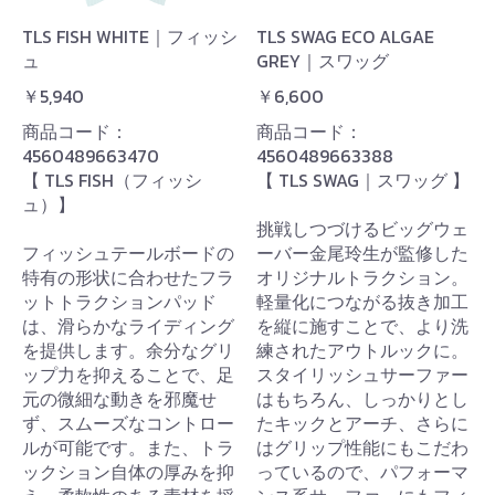
TLS FISH WHITE｜フィッシ
TLS SWAG ECO ALGAE
ュ
GREY｜スワッグ
￥5,940
￥6,600
商品コード：
商品コード：
4560489663470
4560489663388
【 TLS FISH（フィッシ
【 TLS SWAG｜スワッグ 】
ュ）】
挑戦しつづけるビッグウェ
フィッシュテールボードの
ーバー金尾玲生が監修した
特有の形状に合わせたフラ
オリジナルトラクション。
ットトラクションパッド
軽量化につながる抜き加工
は、滑らかなライディング
を縦に施すことで、より洗
を提供します。余分なグリ
練されたアウトルックに。
ップ力を抑えることで、足
スタイリッシュサーファー
元の微細な動きを邪魔せ
はもちろん、しっかりとし
ず、スムーズなコントロー
たキックとアーチ、さらに
ルが可能です。また、トラ
はグリップ性能にもこだわ
ックション自体の厚みを抑
っているので、パフォーマ