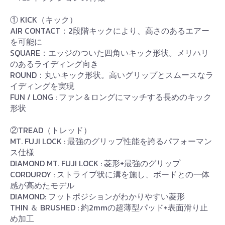
① KICK（キック）
AIR CONTACT：2段階キックにより、高さのあるエアー
を可能に
SQUARE：エッジのついた四角いキック形状。メリハリ
のあるライディング向き
ROUND：丸いキック形状。高いグリップとスムースなラ
イディングを実現
FUN / LONG : ファン＆ロングにマッチする長めのキック
形状
②TREAD（トレッド）
MT. FUJI LOCK : 最強のグリップ性能を誇るパフォーマン
ス仕様
DIAMOND MT. FUJI LOCK : 菱形+最強のグリップ
CORDUROY : ストライプ状に溝を施し、ボードとの一体
感が高めたモデル
DIAMOND: フットポジションがわかりやすい菱形
THIN ＆ BRUSHED : 約2mmの超薄型パッド+表面滑り止
め加工