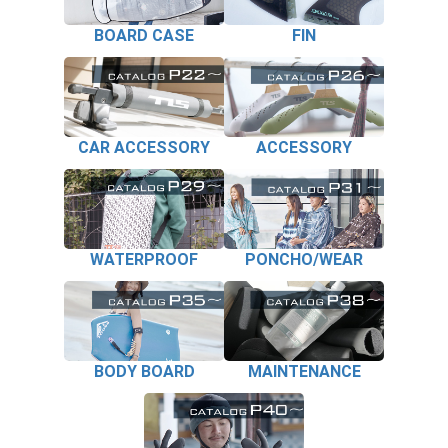
BOARD CASE
FIN
CAR ACCESSORY
ACCESSORY
WATERPROOF
PONCHO/WEAR
BODY BOARD
MAINTENANCE