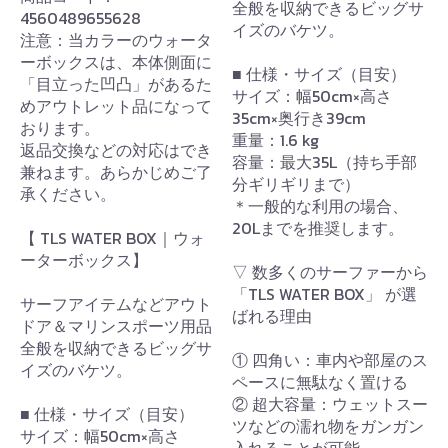
全般を収納できるビッグサ
4560489655628
イズのバケツ。
注意：当カラーのウォータ
ーボックスは、本体側面に
■ 仕様・サイズ（目安）
「目立った凹凸」があるた
サイズ：幅50cm×高さ
めアウトレット品になって
35cm×奥行き39cm
おります。
重量：1.6 kg
返品交換などの対応はでき
容量：最大35L（持ち手部
兼ねます。あらかじめご了
分ギリギリまで）
承ください。
＊一般的な利用の場合、
20Lまでを推奨します。
【 TLS WATER BOX｜ウォ
ーターボックス】
▽ 数多くのサーファーから
「TLS WATER BOX」 が選
サーフアイテムなどアウト
ばれる理由
ドア＆マリンスポーツ用品
全般を収納できるビッグサ
① 四角い：車内や部屋のス
イズのバケツ。
ペースに無駄なく置ける
② 超大容量：ウェットスー
■ 仕様・サイズ（目安）
ツなどの濡れ物をガンガン
サイズ：幅50cm×高さ
入れることが可能