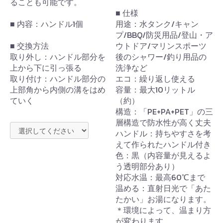
ることも可能です。
■ 仕様
■ 内容：ハンドル1個
用途：水タンク/キャン
プ/BBQ/防災用品/登山・ア
■ 交換方法
ウトドア/マリンスポーツ
取り外し：ハンドル部分を
後のシャワー/釣り用品の
上から下に引っ張る
洗浄など
取り付け：ハンドル部分の
エコ：繰り返し使える
上部角から内側の溝をはめ
容量：最大10リットル
ていく
（約）
構造：「PE+PA+PET」の三
層構造で防水性が高く丈夫
ハンドル：持ちやすさを考
えて作られたハンドル付き
色：黒（内容量が見えるよ
う透明部分あり）
対応水温：最高60℃まで
温める：直射日光で「あた
たかい」お湯になります。
＊環境によって、温まり方
が変わります。