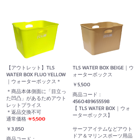
【アウトレット】TLS
TLS WATER BOX BEIGE｜ウ
WATER BOX FLUO YELLOW
ォーターボックス
｜ウォーターボックス＊
￥5,500
＊商品本体側面に「目立っ
商品コード：
た凹凸」があるためアウト
4560489655598
レットプライス
【 TLS WATER BOX｜ウォ
＊返品交換不可
ーターボックス】
通常価格
￥5,500
￥3,850
サーフアイテムなどアウト
ドア＆マリンスポーツ用品
商品コード：