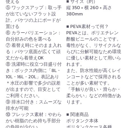
使える
■ サイズ（約）
⑤ ワックスアップ：取っ手
縦 350 × 横 260 × 高さ
が出ていないフラット設
380mm
計。バケツの上にボードが
置ける
■ PEVA素材って何？
⑥ カラーバリエーション：
PEVAとは、ポリエチレン
自分好みの色を選べる
酢酸ビニールのことです。
⑦ 着替え時にそのまま入れ
毒性がなく、リサイクルな
る：バケツ底面が広くて頑
らびに分解可能なため環境
丈だから着替えOK
に優しい素材として用いら
⑧ 洗濯時に役立つ目盛り付
れます。
き：ボックス内側に「8L・
また、防水性能が高くレイ
10L・16L・20L」表記あり
ンコートなどで採用される
＊水圧の影響で多少の誤差
ことが多い素材です。
が出ますので、目安として
「手触りが良い・滑らか・
ご利用ください。
柔らかい」などの特徴があ
⑨ 排水口付き：スムーズな
ります。
排水が可能
⑩ フレックス素材：やわら
■ 関連商品
かい樹脂のため持ち手部分
ポリタンク本体
の負担が少ない
ポリタンクケース各種