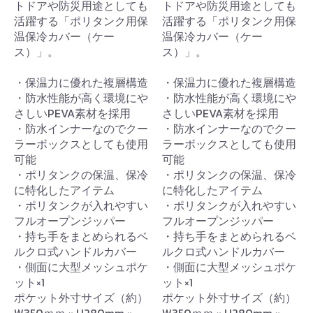
トドアや防災用途としても
トドアや防災用途としても
活躍する「ポリタンク用保
活躍する「ポリタンク用保
温保冷カバー（ケー
温保冷カバー（ケー
ス）」。
ス）」。
・保温力に優れた複層構造
・保温力に優れた複層構造
・防水性能が高く環境にや
・防水性能が高く環境にや
さしいPEVA素材を採用
さしいPEVA素材を採用
・防水インナーなのでクー
・防水インナーなのでクー
ラーボックスとしても使用
ラーボックスとしても使用
可能
可能
・ポリタンクの保温、保冷
・ポリタンクの保温、保冷
に特化したアイテム
に特化したアイテム
・ポリタンクが入れやすい
・ポリタンクが入れやすい
フルオープンジッパー
フルオープンジッパー
・持ち手をまとめられるベ
・持ち手をまとめられるベ
ルクロ式ハンドルカバー
ルクロ式ハンドルカバー
・側面に大型メッシュポケ
・側面に大型メッシュポケ
ット×1
ット×1
ポケット外寸サイズ（約）
ポケット外寸サイズ（約）
W350ｍｍ × H280mm ×
W350ｍｍ × H280mm ×