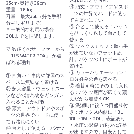
35cm×奥行き39cm
③ 頑丈：アウトドアやスポ
重量：1.6 kg
ーツの世界でハードに使っ
容量：最大35L（持ち手部
ても壊れにくい
分ギリギリまで）
④ 台として使える：バケツ
＊一般的な利用の場合、
をひっくり返して台として
20Lまでを推奨します。
使える
⑤ ワックスアップ：取っ手
▽ 数多くのサーファーから
が出ていないフラット設
「TLS WATER BOX」 が選
計。バケツの上にボードが
ばれる理由
置ける
⑥ カラーバリエーション：
① 四角い：車内や部屋のス
自分好みの色を選べる
ペースに無駄なく置ける
⑦ 着替え時にそのまま入れ
② 超大容量：ウェットスー
る：バケツ底面が広くて頑
ツなどの濡れ物をガンガン
丈だから着替えOK
入れることが可能
⑧ 洗濯時に役立つ目盛り付
③ 頑丈：アウトドアやスポ
き：ボックス内側に「8L・
ーツの世界でハードに使っ
10L・16L・20L」表記あり
ても壊れにくい
＊水圧の影響で多少の誤差
④ 台として使える：バケツ
が出ますので、目安として