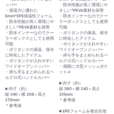
ッパー
・防水性能が高く環境にや
・保温力に優れた
さしい*PEVA素材を採用
6mm*EPE保温性フォーム
・防水インナーなのでクー
・防水性能が高く環境にや
ラーボックスとしても使用
さしい*PEVA素材を採用
可能
・防水インナーなのでクー
・ポリタンクの保温、保冷
ラーボックスとしても使用
に特化したアイテム
可能
・ポリタンクが入れやすい
・ポリタンクの保温、保冷
ワイドオープンジッパー
に特化したアイテム
・持ち手をまとめられるベ
・ポリタンクが入れやすい
ルクロ式ハンドルカバー
ワイドオープンジッパー
・側面に大型メッシュポケ
・持ち手をまとめられるベ
ット×1
ルクロ式ハンドルカバー
■ 内寸（約）
■ 内寸（約）
縦 380 × 横 240 × 高さ
縦 340 × 横 208 × 高さ
335mm
270mm
＊参考値
＊参考値
■ EPEフォームを複合生地