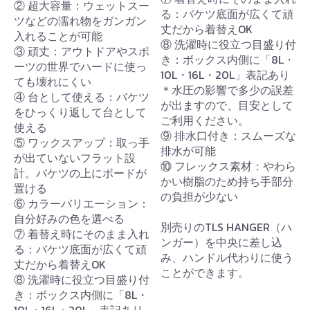
② 超大容量：ウェットスー
る：バケツ底面が広くて頑
ツなどの濡れ物をガンガン
丈だから着替えOK
入れることが可能
⑧ 洗濯時に役立つ目盛り付
③ 頑丈：アウトドアやスポ
き：ボックス内側に「8L・
ーツの世界でハードに使っ
10L・16L・20L」表記あり
ても壊れにくい
＊水圧の影響で多少の誤差
④ 台として使える：バケツ
が出ますので、目安として
をひっくり返して台として
ご利用ください。
使える
⑨ 排水口付き：スムーズな
⑤ ワックスアップ：取っ手
排水が可能
が出ていないフラット設
⑩ フレックス素材：やわら
計。バケツの上にボードが
かい樹脂のため持ち手部分
置ける
の負担が少ない
⑥ カラーバリエーション：
自分好みの色を選べる
別売りのTLS HANGER（ハ
⑦ 着替え時にそのまま入れ
ンガー）を中央に差し込
る：バケツ底面が広くて頑
み、ハンドル代わりに使う
丈だから着替えOK
ことができます。
⑧ 洗濯時に役立つ目盛り付
き：ボックス内側に「8L・
10L・16L・20L」表記あり