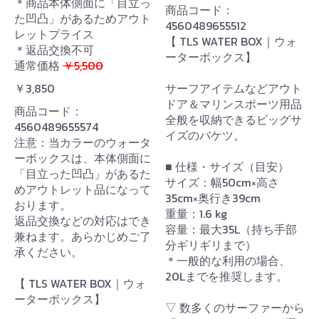
＊商品本体側面に「目立っ
商品コード：
た凹凸」があるためアウト
4560489655512
レットプライス
【 TLS WATER BOX｜ウォ
＊返品交換不可
ーターボックス】
通常価格
￥5,500
￥3,850
サーフアイテムなどアウト
ドア＆マリンスポーツ用品
商品コード：
全般を収納できるビッグサ
4560489655574
イズのバケツ。
注意：当カラーのウォータ
ーボックスは、本体側面に
■ 仕様・サイズ（目安）
「目立った凹凸」があるた
サイズ：幅50cm×高さ
めアウトレット品になって
35cm×奥行き39cm
おります。
重量：1.6 kg
返品交換などの対応はでき
容量：最大35L（持ち手部
兼ねます。あらかじめご了
分ギリギリまで）
承ください。
＊一般的な利用の場合、
20Lまでを推奨します。
【 TLS WATER BOX｜ウォ
ーターボックス】
▽ 数多くのサーファーから