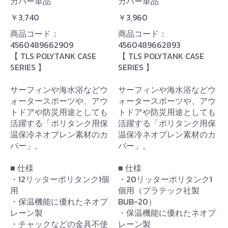
カバー単品
カバー単品
￥3,740
￥3,960
商品コード：
商品コード：
4560489662909
4560489662893
【 TLS POLYTANK CASE
【 TLS POLYTANK CASE
SERIES 】
SERIES 】
サーフィンや海水浴などウ
サーフィンや海水浴などウ
ォータースポーツや、アウ
ォータースポーツや、アウ
トドアや防災用途としても
トドアや防災用途としても
活躍する「ポリタンク用保
活躍する「ポリタンク用保
温保冷ネオプレン素材のカ
温保冷ネオプレン素材のカ
バー」。
バー」。
■ 仕様
■ 仕様
・12リッターポリタンク1個
・20リッターポリタンク1
用
個用（プラテック社製
・保温機能に優れたネオプ
BUB-20）
レーン製
・保温機能に優れたネオプ
・チャックなどの金具不使
レーン製