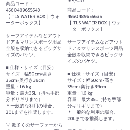
￥5,500
商品コード：
4560489655543
商品コード：
【 TLS WATER BOX｜ウォ
4560489655635
ーターボックス】
【 TLS WATER BOX｜ウォ
ーターボックス】
サーフアイテムなどアウト
ドア＆マリンスポーツ用品
サーフアイテムなどアウト
全般を収納できるビッグサ
ドア＆マリンスポーツ用品
イズのバケツ。
全般を収納できるビッグサ
イズのバケツ。
■ 仕様・サイズ（目安）
サイズ：幅50cm×高さ
■ 仕様・サイズ（目安）
35cm×奥行き39cm
サイズ：幅50cm×高さ
重量：1.6 kg
35cm×奥行き39cm
容量：最大35L（持ち手部
重量：1.6 kg
分ギリギリまで）
容量：最大35L（持ち手部
＊一般的な利用の場合、
分ギリギリまで）
20Lまでを推奨します。
＊一般的な利用の場合、
20Lまでを推奨します。
▽ 数多くのサーファーから