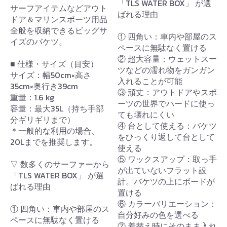
「TLS WATER BOX」 が選
サーフアイテムなどアウト
ばれる理由
ドア＆マリンスポーツ用品
全般を収納できるビッグサ
① 四角い：車内や部屋のス
イズのバケツ。
ペースに無駄なく置ける
② 超大容量：ウェットスー
■ 仕様・サイズ（目安）
ツなどの濡れ物をガンガン
サイズ：幅50cm×高さ
入れることが可能
35cm×奥行き39cm
③ 頑丈：アウトドアやスポ
重量：1.6 kg
ーツの世界でハードに使っ
容量：最大35L（持ち手部
ても壊れにくい
分ギリギリまで）
④ 台として使える：バケツ
＊一般的な利用の場合、
をひっくり返して台として
20Lまでを推奨します。
使える
⑤ ワックスアップ：取っ手
▽ 数多くのサーファーから
が出ていないフラット設
「TLS WATER BOX」 が選
計。バケツの上にボードが
ばれる理由
置ける
⑥ カラーバリエーション：
① 四角い：車内や部屋のス
自分好みの色を選べる
ペースに無駄なく置ける
⑦ 着替え時にそのまま入れ