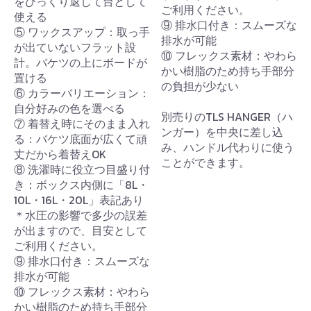
をひっくり返して台として
ご利用ください。
使える
⑨ 排水口付き：スムーズな
⑤ ワックスアップ：取っ手
排水が可能
が出ていないフラット設
⑩ フレックス素材：やわら
計。バケツの上にボードが
かい樹脂のため持ち手部分
置ける
の負担が少ない
⑥ カラーバリエーション：
自分好みの色を選べる
別売りのTLS HANGER（ハ
⑦ 着替え時にそのまま入れ
ンガー）を中央に差し込
る：バケツ底面が広くて頑
み、ハンドル代わりに使う
丈だから着替えOK
ことができます。
⑧ 洗濯時に役立つ目盛り付
き：ボックス内側に「8L・
10L・16L・20L」表記あり
＊水圧の影響で多少の誤差
が出ますので、目安として
ご利用ください。
⑨ 排水口付き：スムーズな
排水が可能
⑩ フレックス素材：やわら
かい樹脂のため持ち手部分