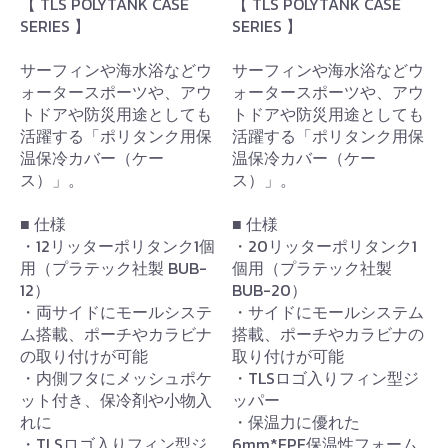
【 TLS POLYTANK CASE
【 TLS POLYTANK CASE
SERIES 】
SERIES 】
サーフィンや海水浴などウ
サーフィンや海水浴などウ
ォータースポーツや、アウ
ォータースポーツや、アウ
トドアや防災用途としても
トドアや防災用途としても
活躍する「ポリタンク用保
活躍する「ポリタンク用保
温保冷カバー（ケー
温保冷カバー（ケー
ス）」。
ス）」。
■ 仕様
■ 仕様
・12リッターポリタンク1個
・20リッターポリタンク1
用（プラテック社製 BUB-
個用（プラテック社製
12）
BUB-20）
・両サイドにモールシステ
・サイドにモールシステム
ム搭載、ポーチやカラビナ
搭載、ポーチやカラビナの
の取り付けが可能
取り付けが可能
・内側フタにメッシュポケ
・TLSロゴ入りフィン型ジ
ット付き、保冷剤や小物入
ッパー
れに
・保温力に優れた
・TLSロゴ入りフィン型ジ
6mm*EPE保温性フォーム