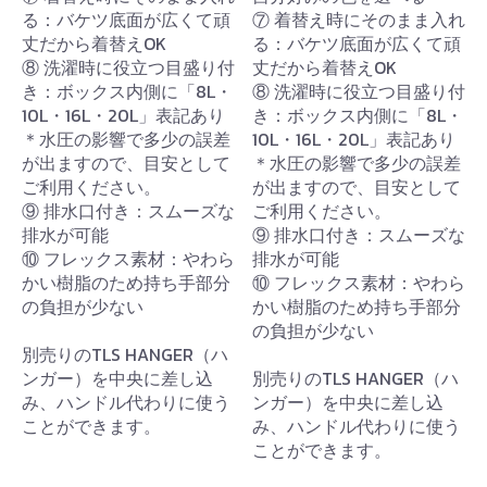
る：バケツ底面が広くて頑
⑦ 着替え時にそのまま入れ
丈だから着替えOK
る：バケツ底面が広くて頑
⑧ 洗濯時に役立つ目盛り付
丈だから着替えOK
き：ボックス内側に「8L・
⑧ 洗濯時に役立つ目盛り付
10L・16L・20L」表記あり
き：ボックス内側に「8L・
＊水圧の影響で多少の誤差
10L・16L・20L」表記あり
が出ますので、目安として
＊水圧の影響で多少の誤差
ご利用ください。
が出ますので、目安として
⑨ 排水口付き：スムーズな
ご利用ください。
排水が可能
⑨ 排水口付き：スムーズな
⑩ フレックス素材：やわら
排水が可能
かい樹脂のため持ち手部分
⑩ フレックス素材：やわら
の負担が少ない
かい樹脂のため持ち手部分
の負担が少ない
別売りのTLS HANGER（ハ
ンガー）を中央に差し込
別売りのTLS HANGER（ハ
み、ハンドル代わりに使う
ンガー）を中央に差し込
ことができます。
み、ハンドル代わりに使う
ことができます。