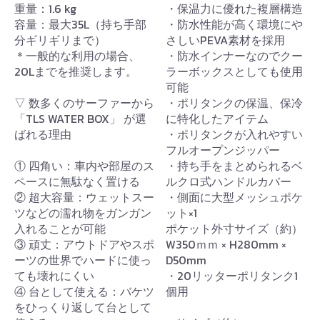
重量：1.6 kg
・保温力に優れた複層構造
容量：最大35L（持ち手部
・防水性能が高く環境にや
分ギリギリまで）
さしいPEVA素材を採用
＊一般的な利用の場合、
・防水インナーなのでクー
20Lまでを推奨します。
ラーボックスとしても使用
可能
▽ 数多くのサーファーから
・ポリタンクの保温、保冷
「TLS WATER BOX」 が選
に特化したアイテム
ばれる理由
・ポリタンクが入れやすい
フルオープンジッパー
① 四角い：車内や部屋のス
・持ち手をまとめられるベ
ペースに無駄なく置ける
ルクロ式ハンドルカバー
② 超大容量：ウェットスー
・側面に大型メッシュポケ
ツなどの濡れ物をガンガン
ット×1
入れることが可能
ポケット外寸サイズ（約）
③ 頑丈：アウトドアやスポ
W350ｍｍ × H280mm ×
ーツの世界でハードに使っ
D50mm
ても壊れにくい
・20リッターポリタンク1
④ 台として使える：バケツ
個用
をひっくり返して台として