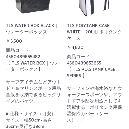
TLS WATER BOX BLACK｜
TLS POLYTANK CASE
ウォーターボックス
WHITE｜20L用 ポリタンク
ケース
￥5,500
￥4,620
商品コード：
4560489655482
商品コード：
【 TLS WATER BOX｜ウォ
4560489653655
ーターボックス】
【 TLS POLYTANK CASE
SERIES 】
サーフアイテムなどアウト
ドア＆マリンスポーツ用品
サーフィンや海水浴などウ
全般を収納できるビッグサ
ォータースポーツや、アウ
イズのバケツ。
トドアや防災用途としても
活躍する「ポリタンク用保
■ 仕様・サイズ（目安）
温保冷カバー（ケー
サイズ：幅50cm×高さ
ス）」。
35cm×奥行き39cm