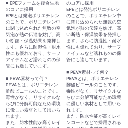
■ EPEフォームを複合生地
のコアに採用
のコアに採用
EPEとは発泡ポリエチレン
EPEとは発泡ポリエチレン
のことで、ポリエチレン中
のことで、ポリエチレン中
に閉じ込められた無数の空
に閉じ込められた無数の空
気泡が熱の伝達を妨げ、高
気泡が熱の伝達を妨げ、高
い断熱・保温効果を発揮し
い断熱・保温効果を発揮し
ます。さらに防湿性・耐水
ます。さらに防湿性・耐水
性にも優れており、サーフ
性にも優れており、サーフ
アイテムなど濡れものの保
アイテムなど濡れものの保
管にも適しています。
管にも適しています。
■ PEVA素材って何？
■ PEVA素材って何？
PEVAとは、ポリエチレン
PEVAとは、ポリエチレン
酢酸ビニールのことです。
酢酸ビニールのことです。
毒性がなく、リサイクルな
毒性がなく、リサイクルな
らびに分解可能なため環境
らびに分解可能なため環境
に優しい素材として用いら
に優しい素材として用いら
れます。
れます。
また、防水性能が高くレイ
また、防水性能が高くレイ
ンコートなどで採用される