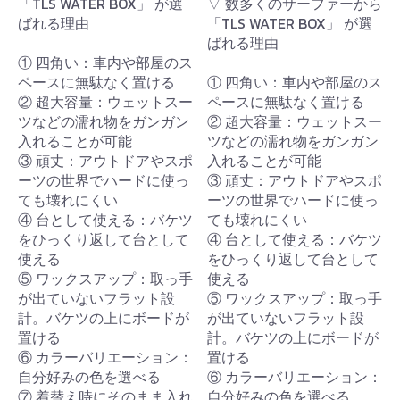
「TLS WATER BOX」 が選
▽ 数多くのサーファーから
ばれる理由
「TLS WATER BOX」 が選
ばれる理由
① 四角い：車内や部屋のス
ペースに無駄なく置ける
① 四角い：車内や部屋のス
② 超大容量：ウェットスー
ペースに無駄なく置ける
ツなどの濡れ物をガンガン
② 超大容量：ウェットスー
入れることが可能
ツなどの濡れ物をガンガン
③ 頑丈：アウトドアやスポ
入れることが可能
ーツの世界でハードに使っ
③ 頑丈：アウトドアやスポ
ても壊れにくい
ーツの世界でハードに使っ
④ 台として使える：バケツ
ても壊れにくい
をひっくり返して台として
④ 台として使える：バケツ
使える
をひっくり返して台として
⑤ ワックスアップ：取っ手
使える
が出ていないフラット設
⑤ ワックスアップ：取っ手
計。バケツの上にボードが
が出ていないフラット設
置ける
計。バケツの上にボードが
⑥ カラーバリエーション：
置ける
自分好みの色を選べる
⑥ カラーバリエーション：
⑦ 着替え時にそのまま入れ
自分好みの色を選べる