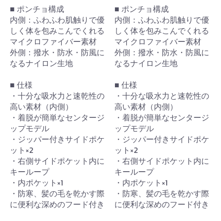
■ ポンチョ構成
■ ポンチョ構成
内側：ふわふわ肌触りで優
内側：ふわふわ肌触りで優
しく体を包みこんでくれる
しく体を包みこんでくれる
マイクロファイバー素材
マイクロファイバー素材
外側：撥水・防水・防風に
外側：撥水・防水・防風に
なるナイロン生地
なるナイロン生地
■ 仕様
■ 仕様
・十分な吸水力と速乾性の
・十分な吸水力と速乾性の
高い素材（内側）
高い素材（内側）
・着脱が簡単なセンタージ
・着脱が簡単なセンタージ
ップモデル
ップモデル
・ジッパー付きサイドポケ
・ジッパー付きサイドポケ
ット×2
ット×2
・右側サイドポケット内に
・右側サイドポケット内に
キーループ
キーループ
・内ポケット×1
・内ポケット×1
・防寒、髪の毛を乾かす際
・防寒、髪の毛を乾かす際
に便利な深めのフード付き
に便利な深めのフード付き