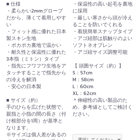
■ 仕様
・保温性の高い起毛を裏地
・柔らかい2mmグローブ
に採用
だから、薄くて着用しやす
・厳しい寒さから頭が冷え
い
ることを防いでくれる
・フィット感に優れた日本
・着脱簡単スナップタイプ
製スキン生地
・アゴ紐部は肌触りのよい
・ポカポカ裏地で温かい
ソフトネオプレン
・耐久性と保温性に優れた
・アゴ紐サイズ調整可能
3本指（ミトン）タイプ
・指先にフワフワ生地をア
【 頭囲サイズ（約）】
タッチすることで指先から
S：57cm
の冷えを解消
M：58cm
・安心の日本製
L：60cm
XL：62cm
■ サイズ（約）
＊伸縮性の高い製品のた
手のひらを広げた状態で、
め、参考値としてご検討く
親指と小指の間の長さ（付
ださい。
け根部分を1周）が基準と
なります。
※サイズは個人差があるの