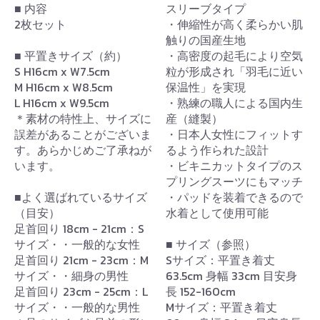
■ 内容
スリーブタイプ
2枚セット
・伸縮性が高く柔らかい肌
触りの国産生地
■ 平置きサイズ（約）
・高密度の起毛により空気
S H16cm x W7.5cm
粒が形成され「羽毛に近い
M H16cm x W8.5cm
保温性」を実現
L H16cm x W9.5cm
・熟練の職人による国内生
＊素材の特性上、サイズに
産（縫製）
誤差があることがございま
・日本人女性にフィットす
す。あらかじめご了承ねが
るよう作られた設計
います。
・ビキニカットタイプのス
プリングスーツにもマッチ
■よく選ばれているサイズ
・パッドを装着できるので
（目安）
水着として使用可能
足首回り 18cm - 21cm：S
サイズ・・一般的な女性
■ サイズ（参照）
足首回り 21cm - 23cm：M
Sサイズ：平置き着丈
サイズ・・細身の男性
63.5cm 身幅 33cm 目安身
足首回り 23cm - 25cm：L
長 152-160cm
サイズ・・一般的な男性
Mサイズ：平置き着丈