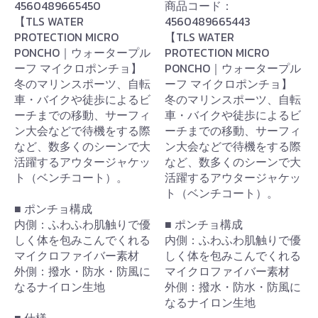
4560489665450
商品コード：
【TLS WATER
4560489665443
PROTECTION MICRO
【TLS WATER
PONCHO｜ウォータープル
PROTECTION MICRO
ーフ マイクロポンチョ】
PONCHO｜ウォータープル
冬のマリンスポーツ、自転
ーフ マイクロポンチョ】
車・バイクや徒歩によるビ
冬のマリンスポーツ、自転
ーチまでの移動、サーフィ
車・バイクや徒歩によるビ
ン大会などで待機をする際
ーチまでの移動、サーフィ
など、数多くのシーンで大
ン大会などで待機をする際
活躍するアウタージャケッ
など、数多くのシーンで大
ト（ベンチコート）。
活躍するアウタージャケッ
ト（ベンチコート）。
■ ポンチョ構成
内側：ふわふわ肌触りで優
■ ポンチョ構成
しく体を包みこんでくれる
内側：ふわふわ肌触りで優
マイクロファイバー素材
しく体を包みこんでくれる
外側：撥水・防水・防風に
マイクロファイバー素材
なるナイロン生地
外側：撥水・防水・防風に
なるナイロン生地
■ 仕様