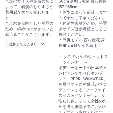
＊足のサイズや足首の形に
66cm 身幅 34cm 目安身長
よって、着脱のしやすさや
157-165cm
着用感が大きく変わりま
＊体型によって前後します
す。
ので予めご了承ください。
＊止水を目的とした商品の
＊伸縮性素材のため、平置
ため、締めつけがきついと
きサイズは参考値としてご
感じることがございます。
検討ください。
＊写真モデル 西村優花 身
長161cm Mサイズ着用
～ 女性のためのウェットス
ーツインナー ～
ボディーボードの日本チャ
ンピオンであり自身のブラ
ンド「BERRI SWIMWEAR」
を展開する西村優花がプロ
デュースする ”ツーウェイ
スイム＆インナー” は、女
性らしさ、そして女性のた
めを考え細部までこだわっ
てデザインされています。