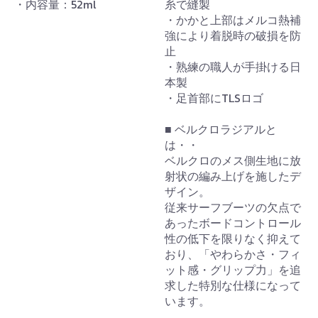
・内容量：52ml
糸で縫製
・かかと上部はメルコ熱補
強により着脱時の破損を防
止
・熟練の職人が手掛ける日
本製
・足首部にTLSロゴ
■ ベルクロラジアルと
は・・
ベルクロのメス側生地に放
射状の編み上げを施したデ
ザイン。
従来サーフブーツの欠点で
あったボードコントロール
性の低下を限りなく抑えて
おり、「やわらかさ・フィ
ット感・グリップ力」を追
求した特別な仕様になって
います。