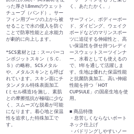
った厚さ1.8mmのウェット
く、あたたかく。」
チューブ（バンド）。サー
フィン用ブーツの上から被
サーフィン、ボディーボー
せることで水の侵入を防ぐ
ド、ダイビング、ウェイク
ことで防寒性能と止水能力
ボードなどのマリンスポー
が劇的に向上します。
ツに追従する伸縮性と、高
い保温性を併せ持つレディ
*SCS素材とは：スーパーコ
ースウェットスーツインナ
ンポジットスキン（Ｓ.Ｃ.
ー。水着としても使えるの
Ｓ）の略称。SCSメタル
で、1年を通して活躍しま
や、メタルスキンとも呼ば
す。生地は優れた保温性能
れています。スキン面にチ
と抗菌防臭加工、高い伸縮
タンメタル特殊表面加工
性能を持つ「HOT
(ミセル構造)を施し、素肌
CUPSULE」の国産生地を使
との摩擦抵抗が極端に少な
用。
く、スムーズな脱着が可能
になります。着心地と保温
■ 商品特徴
性を追求した特殊加工で
・息苦しくならないボート
す。
ネック仕上げ
・パドリングしやすいノー