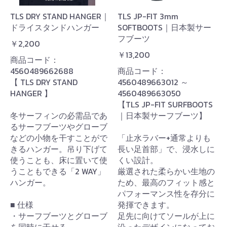
TLS DRY STAND HANGER｜
TLS JP-FIT 3mm
ドライスタンドハンガー
SOFTBOOTS｜日本製サー
フブーツ
￥2,200
￥13,200
商品コード：
4560489662688
商品コード：
【 TLS DRY STAND
4560489663012 ～
HANGER 】
4560489663050
【TLS JP-FIT SURFBOOTS
冬サーフィンの必需品であ
｜日本製サーフブーツ】
るサーフブーツやグローブ
などの小物を干すことがで
「止水ラバー+通常よりも
きるハンガー。吊り下げて
長い足首部」で、浸水しに
使うことも、床に置いて使
くい設計。
うこともできる「2 WAY」
厳選された柔らかい生地の
ハンガー。
ため、最高のフィット感と
パフォーマンス性を存分に
■ 仕様
発揮できます。
・サーフブーツとグローブ
足先に向けてソールが上に
を同時に干せる
沿ったデザインになってお