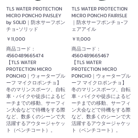
TLS WATER PROTECTION
TLS WATER PROTECTION
MICRO PONCHO PAISLEY
MICRO PONCHO FAIRISLE
by SOLID｜防水サーフポン
｜防水サーフポンチョ-フ
チョ-ソリッド
ェアアイル
￥11,000
￥11,000
商品コード：
商品コード：
4560489665474
4560489665467
【TLS WATER
【TLS WATER
PROTECTION MICRO
PROTECTION MICRO
PONCHO｜ウォータープル
PONCHO｜ウォータープル
ーフ マイクロポンチョ】
ーフ マイクロポンチョ】
冬のマリンスポーツ、自転
冬のマリンスポーツ、自転
車・バイクや徒歩によるビ
車・バイクや徒歩によるビ
ーチまでの移動、サーフィ
ーチまでの移動、サーフィ
ン大会などで待機をする際
ン大会などで待機をする際
など、数多くのシーンで大
など、数多くのシーンで大
活躍するアウタージャケッ
活躍するアウタージャケッ
ト（ベンチコート）。
ト（ベンチコート）。