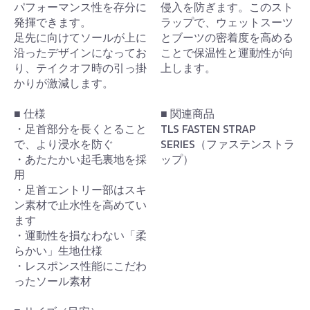
パフォーマンス性を存分に
侵入を防ぎます。このスト
発揮できます。
ラップで、ウェットスーツ
足先に向けてソールが上に
とブーツの密着度を高める
沿ったデザインになってお
ことで保温性と運動性が向
り、テイクオフ時の引っ掛
上します。
かりが激減します。
■ 仕様
■ 関連商品
・足首部分を長くとること
TLS FASTEN STRAP
で、より浸水を防ぐ
SERIES（ファステンストラ
・あたたかい起毛裏地を採
ップ）
用
・足首エントリー部はスキ
ン素材で止水性を高めてい
ます
・運動性を損なわない「柔
らかい」生地仕様
・レスポンス性能にこだわ
ったソール素材