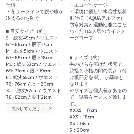
仕様
・エコパッケージ
・冬サーフィンで腰や腹が
・環境に優しい水溶性接着
冷えるのを防ぐ
剤仕様（AQUAアルファ）
防寒対策と運動性能にこだ
■ 目安サイズ（約）
わったTLS人気のウインタ
S：総丈49cm / ウエスト
ーグローブ
64~66cm / 股下17cm
M：総丈51cm / ウエスト
67~68cm / 股下18cm
■ サイズ（約）
ML：総丈53cm / ウエスト
手のひらを広げた状態で、
69~71cm / 股下19cm
親指と小指の間の長さ（付
L：総丈55cm / ウエスト
け根部分を1周）が基準と
72~76cm / 股下20cm
なります。
XL：総丈57cm / ウエスト
※サイズは個人差があるの
78~82cm / 股下21cm
で、試着をオススメ致しま
す。
XXXS：17cm
XXS：18cm
XS：19cm
S：20cm