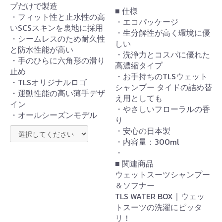
プだけで製造
■ 仕様
・フィット性と止水性の高
・エコパッケージ
いSCSスキンを裏地に採用
・生分解性が高く環境に優
・シームレスのため耐久性
しい
と防水性能が高い
・洗浄力とコスパに優れた
・手のひらに六角形の滑り
高濃縮タイプ
止め
・お手持ちのTLSウェット
・TLSオリジナルロゴ
シャンプー タイドの詰め替
・運動性能の高い薄手デザ
え用としても
イン
・やさしいフローラルの香
・オールシーズンモデル
り
・安心の日本製
・内容量：300ml
・
■ 関連商品
ウェットスーツシャンプー
＆ソフナー
TLS WATER BOX｜ウェッ
トスーツの洗濯にピッタ
リ！