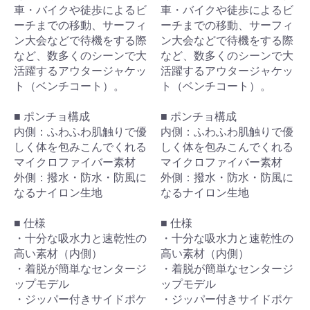
車・バイクや徒歩によるビ
車・バイクや徒歩によるビ
ーチまでの移動、サーフィ
ーチまでの移動、サーフィ
ン大会などで待機をする際
ン大会などで待機をする際
など、数多くのシーンで大
など、数多くのシーンで大
活躍するアウタージャケッ
活躍するアウタージャケッ
ト（ベンチコート）。
ト（ベンチコート）。
■ ポンチョ構成
■ ポンチョ構成
内側：ふわふわ肌触りで優
内側：ふわふわ肌触りで優
しく体を包みこんでくれる
しく体を包みこんでくれる
マイクロファイバー素材
マイクロファイバー素材
外側：撥水・防水・防風に
外側：撥水・防水・防風に
なるナイロン生地
なるナイロン生地
■ 仕様
■ 仕様
・十分な吸水力と速乾性の
・十分な吸水力と速乾性の
高い素材（内側）
高い素材（内側）
・着脱が簡単なセンタージ
・着脱が簡単なセンタージ
ップモデル
ップモデル
・ジッパー付きサイドポケ
・ジッパー付きサイドポケ