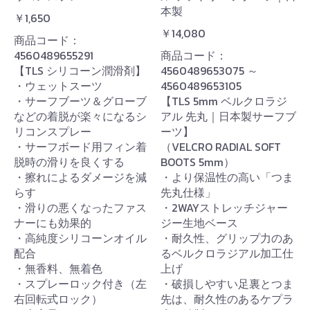
本製
￥1,650
￥14,080
商品コード：
4560489655291
商品コード：
【TLS シリコーン潤滑剤】
4560489653075 ～
・ウェットスーツ
4560489653105
・サーフブーツ＆グローブ
【TLS 5mm ベルクロラジ
などの着脱が楽々になるシ
アル 先丸｜日本製サーフブ
リコンスプレー
ーツ】
・サーフボード用フィン着
（VELCRO RADIAL SOFT
脱時の滑りを良くする
BOOTS 5mm）
・擦れによるダメージを減
・より保温性の高い「つま
らす
先丸仕様」
・滑りの悪くなったファス
・2WAYストレッチジャー
ナーにも効果的
ジー生地ベース
・高純度シリコーンオイル
・耐久性、グリップ力のあ
配合
るベルクロラジアル加工仕
・無香料、無着色
上げ
・スプレーロック付き（左
・破損しやすい足裏とつま
右回転式ロック）
先は、耐久性のあるケプラ