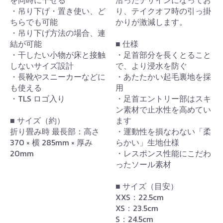
・吊り下げ・置き使い、ど
り、テイクオフ時の引っ掛
ちらでも可能
かりが激減します。
・吊り下げ方法の場合、連
結が可能
■ 仕様
・干したい小物が床と接触
・足首部分を長くとること
しないサイズ設計
で、より浸水を防ぐ
・長靴やスニーカーなどに
・あたたかい起毛裏地を採
も使える
用
・TLS ロゴ入り
・足首エントリー部はスキ
ン素材で止水性を高めてい
■ サイズ（約）
ます
折り畳み時 最長部：高さ
・運動性を損なわない「柔
370 × 横 285mm × 厚み
らかい」生地仕様
20mm
・レスポンス性能にこだわ
ったソール素材
■ サイズ（目安）
XXS：22.5cm
XS：23.5cm
S：24.5cm