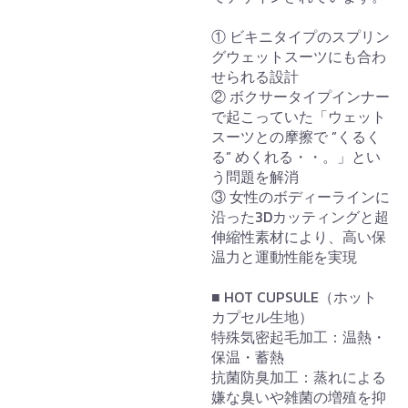
① ビキニタイプのスプリン
グウェットスーツにも合わ
せられる設計
② ボクサータイプインナー
で起こっていた「ウェット
スーツとの摩擦で ”くるく
る” めくれる・・。」とい
う問題を解消
③ 女性のボディーラインに
沿った3Dカッティングと超
伸縮性素材により、高い保
温力と運動性能を実現
■ HOT CUPSULE（ホット
カプセル生地）
特殊気密起毛加工：温熱・
保温・蓄熱
抗菌防臭加工：蒸れによる
嫌な臭いや雑菌の増殖を抑